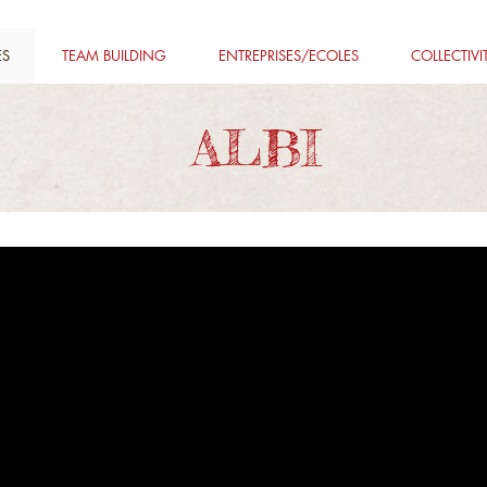
ES
TEAM BUILDING
ENTREPRISES/ECOLES
COLLECTIVI
ALBI