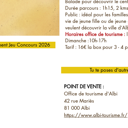
Balade pour découvrir le centr
Durée parcours : 1h15, 2 km
Public : idéal pour les famille
vie de jeune fille ou de jeune
veulent découvrir la ville d’A
Horaires office de
tourisme
:
l
Dimanche :10h-17h
ent Jeu Concours 2026
Tarif : 16€ la box pour 3 - 4 
Tu te poses d'autre
POINT DE VENTE :
Office de tourisme d'Albi
42 rue Mariès
81 000 Albi
https://www.albi-tourisme.fr/