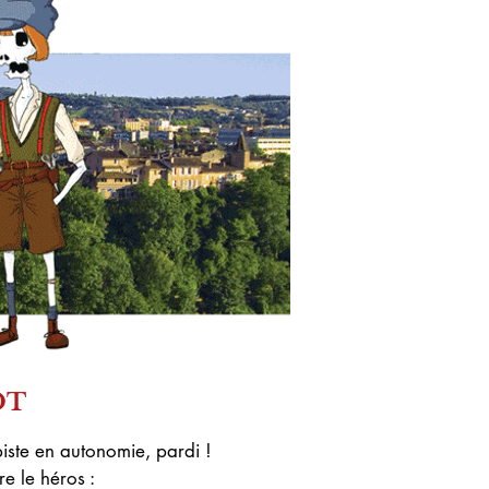
OT
piste en autonomie
, pardi !
tre le héros :