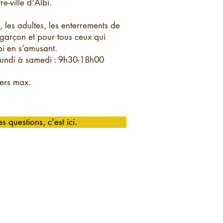
e-ville d'Albi.
s
s, les adultes, les enterrements de
 garçon et pour tous ceux qui
lbi en s’amusant.
undi à samedi : 9h30-18h00
pers max.
s questions, c'est ici.