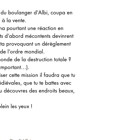
ls du boulanger d’Albi, coupa en
 à la vente.
îna pourtant une réaction en
ents d’abord mécontents devinrent
ta provoquant un dérèglement
 de l’ordre mondial.
monde de la destruction totale ?
t important…).
ser cette mission il faudra que tu
édiévales, que tu te battes avec
u découvres des endroits beaux,
lein les yeux !