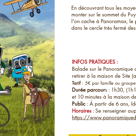
En découvrant tous les moyen
monter sur le sommet du Puy
l'on cache à Panoramax, le pe
dans le cercle très fermé des
INFOS PRATIQUES :
Balade sur le Panoramique d
retirer à la maison de Site (a
Tarif
: 5€ par famille ou groupe
Durée parcour
s : 1h30, (1h
et 10 minutes à la maison de
Public
: À partir de 6 ans, I
Horaires
: Se renseigner a
https://www.panoramiqued