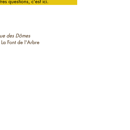
res questions, c'est ici.
que des Dômes
 La Font de l'Arbre