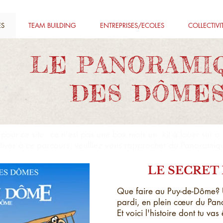
ES
TEAM BUILDING
ENTREPRISES/ECOLES
COLLECTIVI
LE PANORAMI
DES DÔME
pour ce site : ce n'est pas une box mais un kit à louer sur à 
atives à ce parcours, veuillez vous rapprocher du Panorami
LE SECRET 
Que faire au Puy-de-Dôme? U
pardi, en plein cœur du Pa
Et voici l'histoire dont tu vas 