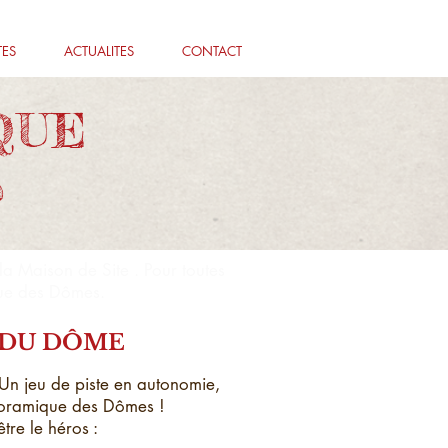
TES
ACTUALITES
CONTACT
QUE
S
la Maison de Site . Pour toutes
que des Dômes.
DU DÔME
n jeu de piste en autonomie,
noramique des Dômes !
être le héros :