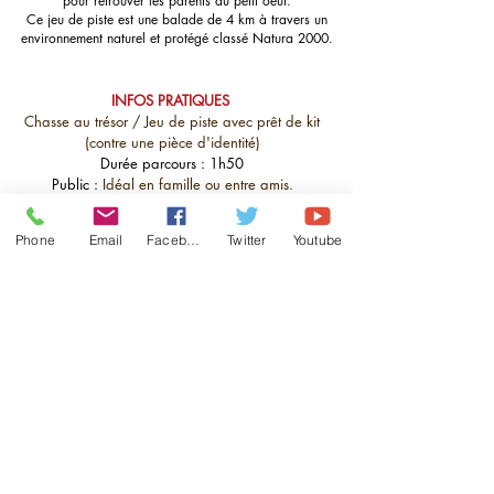
pour retrouver les parents du petit oeuf.
Ce jeu de piste est une balade de 4 km à travers un
environnement naturel et protégé classé Natura 2000.
INFOS PRATIQUES
Chasse au trésor / Jeu de piste avec prêt de kit
(contre une pièce d'identité)
Durée parcours :
1h50
Public :
Idéal en famille ou entre amis.
5€ la location du kit.
Pour tout renseignement et pour connaître les
Phone
Email
Facebook
Twitter
Youtube
horaires, contactez l'office de tourisme de Béziers
Méditerranée ou la maison des Orpellières de
Sérignan.
POINT DE VENTE :
Maison des Orpellières, Sérignan :
Chemin de mer et de soleil, 34410 Sérignan
Passage obligé pour de bonnes vacances !
https://www.beziers-mediterranee.com/ils-ont-teste-
nos-chasses-au-tresor/